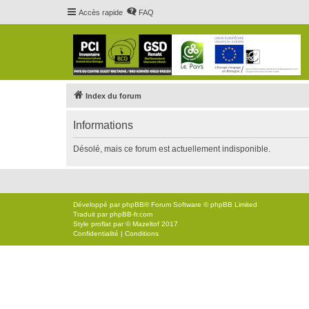
Accès rapide
FAQ
Index du forum
Informations
Désolé, mais ce forum est actuellement indisponible.
Développé par
phpBB
® Forum Software © phpBB Limited
Traduit par
phpBB-fr.com
Style
proflat
par ©
Mazeltof
2017
Confidentialité
|
Conditions