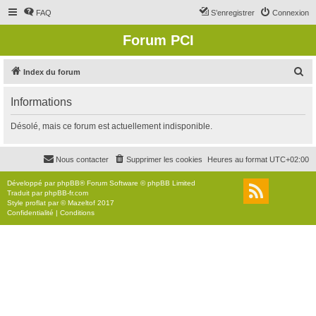
FAQ
S’enregistrer
Connexion
Forum PCI
R
Index du forum
e
Informations
c
h
Désolé, mais ce forum est actuellement indisponible.
e
r
Nous contacter
Supprimer les cookies
Heures au format
UTC+02:00
c
Développé par
phpBB
® Forum Software © phpBB Limited
h
Traduit par
phpBB-fr.com
Style
proflat
par ©
Mazeltof
2017
e
Confidentialité
|
Conditions
r