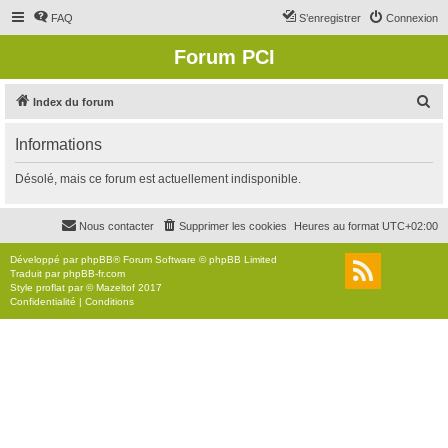
FAQ
S’enregistrer
Connexion
Forum PCI
R
Index du forum
e
Informations
c
h
Désolé, mais ce forum est actuellement indisponible.
e
r
Nous contacter
Supprimer les cookies
Heures au format
UTC+02:00
c
Développé par
phpBB
® Forum Software © phpBB Limited
h
Traduit par
phpBB-fr.com
Style
proflat
par ©
Mazeltof
2017
e
Confidentialité
|
Conditions
r