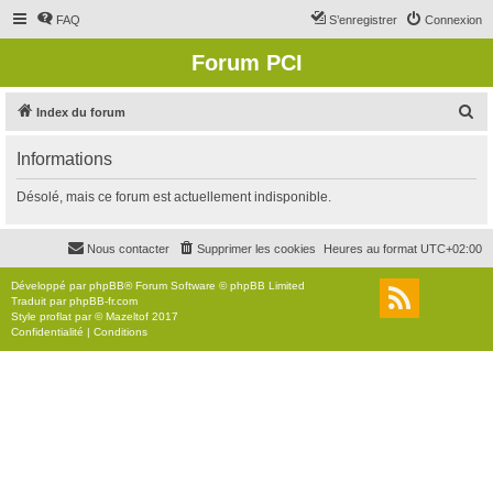
FAQ
S’enregistrer
Connexion
Forum PCI
R
Index du forum
e
Informations
c
h
Désolé, mais ce forum est actuellement indisponible.
e
r
Nous contacter
Supprimer les cookies
Heures au format
UTC+02:00
c
Développé par
phpBB
® Forum Software © phpBB Limited
h
Traduit par
phpBB-fr.com
Style
proflat
par ©
Mazeltof
2017
e
Confidentialité
|
Conditions
r