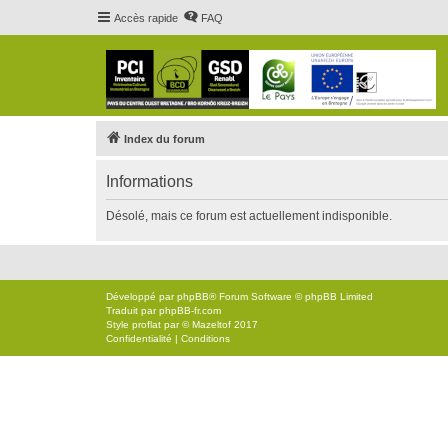
Accès rapide
FAQ
Index du forum
Informations
Désolé, mais ce forum est actuellement indisponible.
Développé par
phpBB
® Forum Software © phpBB Limited
Traduit par
phpBB-fr.com
Style
proflat
par ©
Mazeltof
2017
Confidentialité
|
Conditions