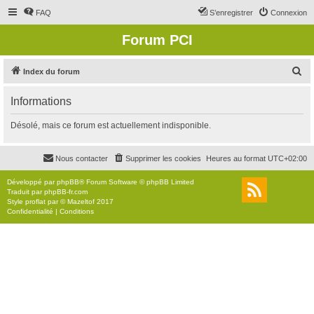
FAQ
S’enregistrer
Connexion
Forum PCI
R
Index du forum
e
Informations
c
h
Désolé, mais ce forum est actuellement indisponible.
e
r
Nous contacter
Supprimer les cookies
Heures au format
UTC+02:00
c
Développé par
phpBB
® Forum Software © phpBB Limited
h
Traduit par
phpBB-fr.com
Style
proflat
par ©
Mazeltof
2017
e
Confidentialité
|
Conditions
r