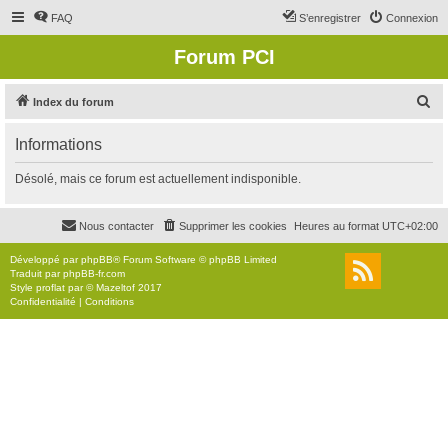
FAQ
S’enregistrer
Connexion
Forum PCI
R
Index du forum
e
Informations
c
h
Désolé, mais ce forum est actuellement indisponible.
e
r
Nous contacter
Supprimer les cookies
Heures au format
UTC+02:00
c
Développé par
phpBB
® Forum Software © phpBB Limited
h
Traduit par
phpBB-fr.com
Style
proflat
par ©
Mazeltof
2017
e
Confidentialité
|
Conditions
r