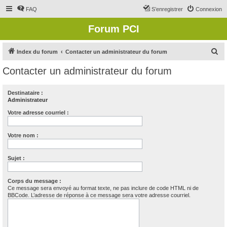
FAQ
S’enregistrer
Connexion
Forum PCI
R
Index du forum
Contacter un administrateur du forum
e
Contacter un administrateur du forum
c
h
Destinataire :
Administrateur
e
r
Votre adresse courriel :
c
Votre nom :
h
e
Sujet :
r
Corps du message :
Ce message sera envoyé au format texte, ne pas inclure de code HTML ni de
BBCode. L’adresse de réponse à ce message sera votre adresse courriel.