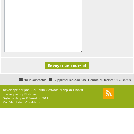
Nous contacter
Supprimer les cookies
Heures au format
UTC+02:00
Développé par
phpBB
® Forum Software © phpBB Limited
Traduit par
phpBB-fr.com
Style
proflat
par ©
Mazeltof
2017
Confidentialité
|
Conditions