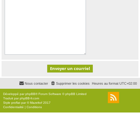
Nous contacter
Supprimer les cookies
Heures au format
UTC+02:00
Développé par
phpBB
® Forum Software © phpBB Limited
Traduit par
phpBB-fr.com
Style
proflat
par ©
Mazeltof
2017
Confidentialité
|
Conditions