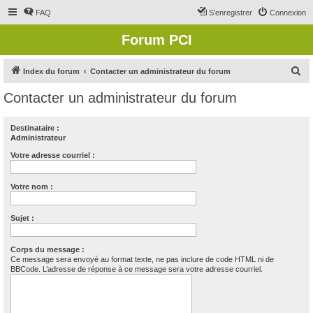
FAQ
S’enregistrer
Connexion
Forum PCI
R
Index du forum
Contacter un administrateur du forum
e
Contacter un administrateur du forum
c
h
Destinataire :
Administrateur
e
r
Votre adresse courriel :
c
Votre nom :
h
e
Sujet :
r
Corps du message :
Ce message sera envoyé au format texte, ne pas inclure de code HTML ni de
BBCode. L’adresse de réponse à ce message sera votre adresse courriel.