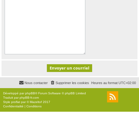
Nous contacter
Supprimer les cookies
Heures au format
UTC+02:00
Développé par
phpBB
® Forum Software © phpBB Limited
Traduit par
phpBB-fr.com
Style
proflat
par ©
Mazeltof
2017
Confidentialité
|
Conditions