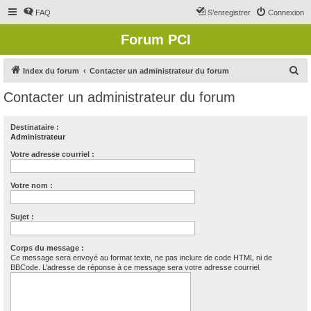
FAQ
S’enregistrer
Connexion
Forum PCI
R
Index du forum
Contacter un administrateur du forum
e
Contacter un administrateur du forum
c
h
Destinataire :
Administrateur
e
r
Votre adresse courriel :
c
Votre nom :
h
e
Sujet :
r
Corps du message :
Ce message sera envoyé au format texte, ne pas inclure de code HTML ni de
BBCode. L’adresse de réponse à ce message sera votre adresse courriel.