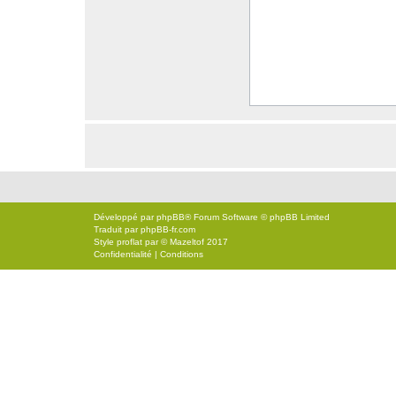
Développé par
phpBB
® Forum Software © phpBB Limited
Traduit par
phpBB-fr.com
Style
proflat
par ©
Mazeltof
2017
Confidentialité
|
Conditions