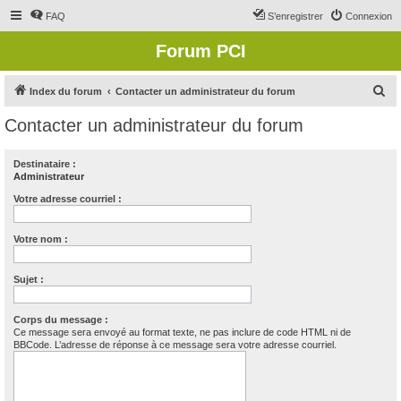
FAQ
S’enregistrer
Connexion
Forum PCI
R
Index du forum
Contacter un administrateur du forum
e
Contacter un administrateur du forum
c
h
Destinataire :
Administrateur
e
r
Votre adresse courriel :
c
Votre nom :
h
e
Sujet :
r
Corps du message :
Ce message sera envoyé au format texte, ne pas inclure de code HTML ni de
BBCode. L’adresse de réponse à ce message sera votre adresse courriel.