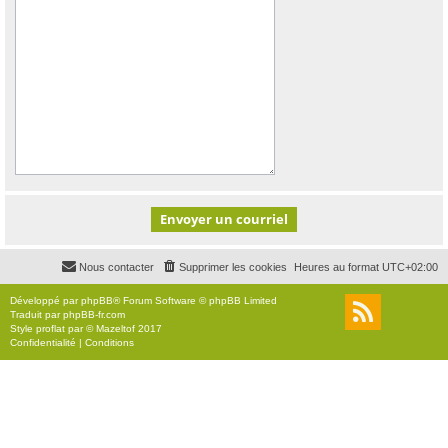
Nous contacter
Supprimer les cookies
Heures au format
UTC+02:00
Développé par
phpBB
® Forum Software © phpBB Limited
Traduit par
phpBB-fr.com
Style
proflat
par ©
Mazeltof
2017
Confidentialité
|
Conditions