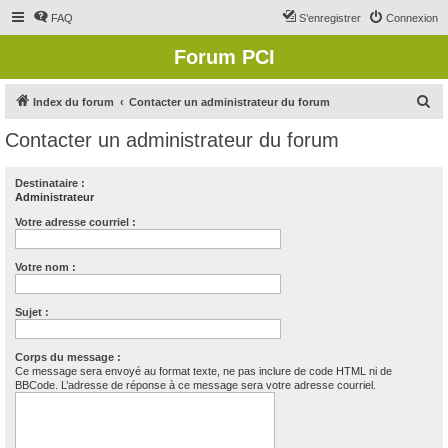
FAQ
S’enregistrer
Connexion
Forum PCI
R
Index du forum
Contacter un administrateur du forum
e
Contacter un administrateur du forum
c
h
Destinataire :
Administrateur
e
r
Votre adresse courriel :
c
Votre nom :
h
e
Sujet :
r
Corps du message :
Ce message sera envoyé au format texte, ne pas inclure de code HTML ni de
BBCode. L’adresse de réponse à ce message sera votre adresse courriel.