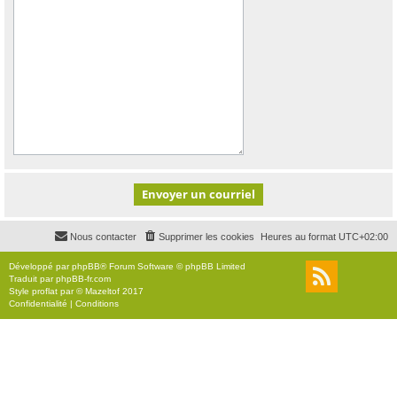
Nous contacter
Supprimer les cookies
Heures au format
UTC+02:00
Développé par
phpBB
® Forum Software © phpBB Limited
Traduit par
phpBB-fr.com
Style
proflat
par ©
Mazeltof
2017
Confidentialité
|
Conditions