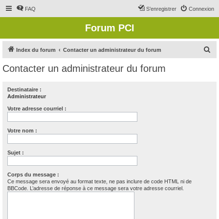
FAQ
S’enregistrer
Connexion
Forum PCI
R
Index du forum
Contacter un administrateur du forum
e
Contacter un administrateur du forum
c
h
Destinataire :
Administrateur
e
r
Votre adresse courriel :
c
Votre nom :
h
e
Sujet :
r
Corps du message :
Ce message sera envoyé au format texte, ne pas inclure de code HTML ni de
BBCode. L’adresse de réponse à ce message sera votre adresse courriel.