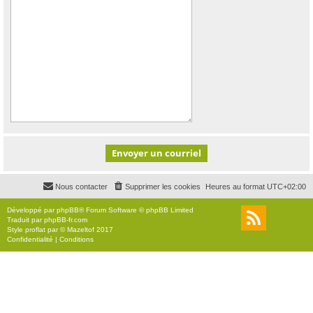
Nous contacter
Supprimer les cookies
Heures au format
UTC+02:00
Développé par
phpBB
® Forum Software © phpBB Limited
Traduit par
phpBB-fr.com
Style
proflat
par ©
Mazeltof
2017
Confidentialité
|
Conditions