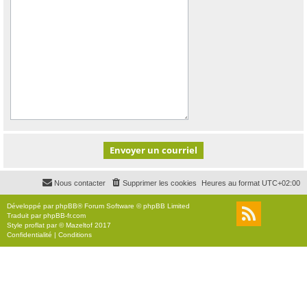
Nous contacter
Supprimer les cookies
Heures au format
UTC+02:00
Développé par
phpBB
® Forum Software © phpBB Limited
Traduit par
phpBB-fr.com
Style
proflat
par ©
Mazeltof
2017
Confidentialité
|
Conditions