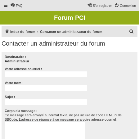
FAQ
S’enregistrer
Connexion
Forum PCI
R
Index du forum
Contacter un administrateur du forum
e
Contacter un administrateur du forum
c
h
Destinataire :
Administrateur
e
r
Votre adresse courriel :
c
Votre nom :
h
e
Sujet :
r
Corps du message :
Ce message sera envoyé au format texte, ne pas inclure de code HTML ni de
BBCode. L’adresse de réponse à ce message sera votre adresse courriel.