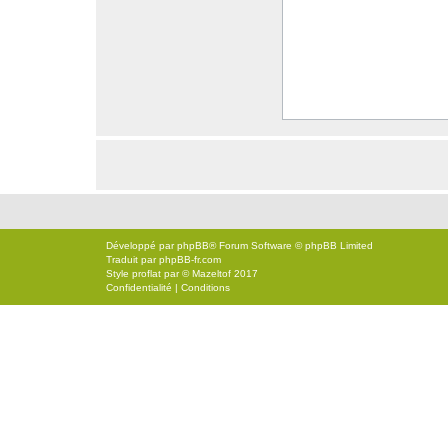
Développé par
phpBB
® Forum Software © phpBB Limited
Traduit par
phpBB-fr.com
Style
proflat
par ©
Mazeltof
2017
Confidentialité
|
Conditions