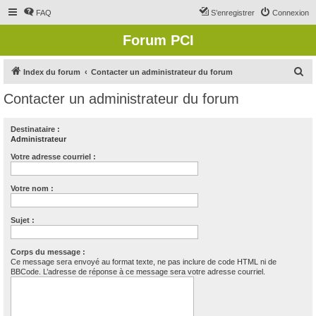
FAQ
S’enregistrer
Connexion
Forum PCI
R
Index du forum
Contacter un administrateur du forum
e
Contacter un administrateur du forum
c
h
Destinataire :
Administrateur
e
r
Votre adresse courriel :
c
Votre nom :
h
e
Sujet :
r
Corps du message :
Ce message sera envoyé au format texte, ne pas inclure de code HTML ni de
BBCode. L’adresse de réponse à ce message sera votre adresse courriel.