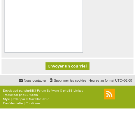
Nous contacter
Supprimer les cookies
Heures au format
UTC+02:00
Développé par
phpBB
® Forum Software © phpBB Limited
Traduit par
phpBB-fr.com
Style
proflat
par ©
Mazeltof
2017
Confidentialité
|
Conditions