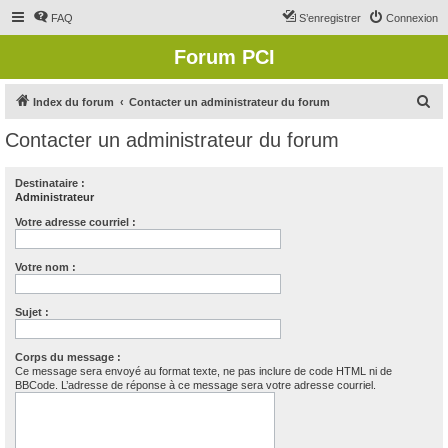
FAQ
S’enregistrer
Connexion
Forum PCI
R
Index du forum
Contacter un administrateur du forum
e
Contacter un administrateur du forum
c
h
Destinataire :
Administrateur
e
r
Votre adresse courriel :
c
Votre nom :
h
e
Sujet :
r
Corps du message :
Ce message sera envoyé au format texte, ne pas inclure de code HTML ni de
BBCode. L’adresse de réponse à ce message sera votre adresse courriel.