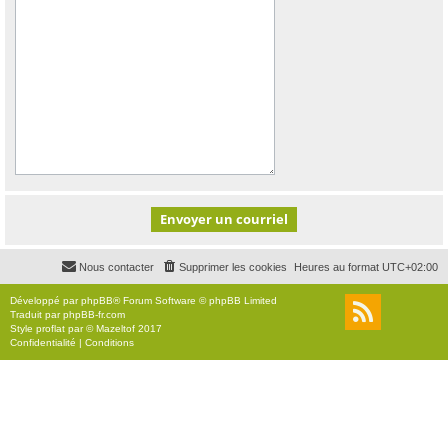
Nous contacter
Supprimer les cookies
Heures au format
UTC+02:00
Développé par
phpBB
® Forum Software © phpBB Limited
Traduit par
phpBB-fr.com
Style
proflat
par ©
Mazeltof
2017
Confidentialité
|
Conditions