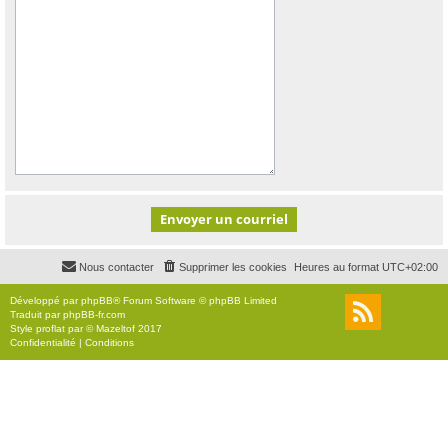
Nous contacter
Supprimer les cookies
Heures au format
UTC+02:00
Développé par
phpBB
® Forum Software © phpBB Limited
Traduit par
phpBB-fr.com
Style
proflat
par ©
Mazeltof
2017
Confidentialité
|
Conditions