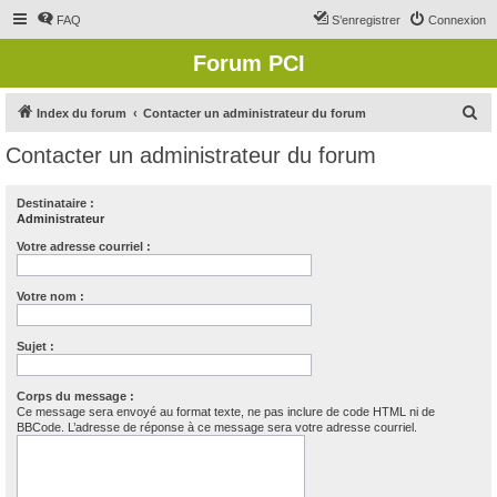
FAQ
S’enregistrer
Connexion
Forum PCI
R
Index du forum
Contacter un administrateur du forum
e
Contacter un administrateur du forum
c
h
Destinataire :
Administrateur
e
r
Votre adresse courriel :
c
Votre nom :
h
e
Sujet :
r
Corps du message :
Ce message sera envoyé au format texte, ne pas inclure de code HTML ni de
BBCode. L’adresse de réponse à ce message sera votre adresse courriel.