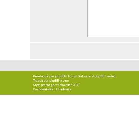
Développé par
phpBB
® Forum Software © phpBB Limited
Traduit par
phpBB-fr.com
Style
proflat
par ©
Mazeltof
2017
Confidentialité
|
Conditions