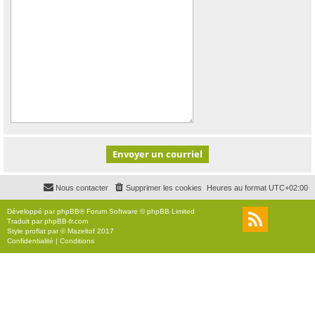
Nous contacter
Supprimer les cookies
Heures au format
UTC+02:00
Développé par
phpBB
® Forum Software © phpBB Limited
Traduit par
phpBB-fr.com
Style
proflat
par ©
Mazeltof
2017
Confidentialité
|
Conditions