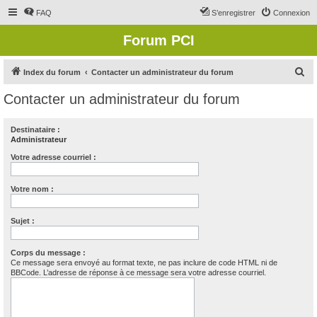
FAQ
S’enregistrer
Connexion
Forum PCI
R
Index du forum
Contacter un administrateur du forum
e
Contacter un administrateur du forum
c
h
Destinataire :
Administrateur
e
r
Votre adresse courriel :
c
Votre nom :
h
e
Sujet :
r
Corps du message :
Ce message sera envoyé au format texte, ne pas inclure de code HTML ni de
BBCode. L’adresse de réponse à ce message sera votre adresse courriel.