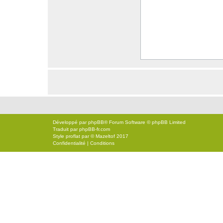
Développé par
phpBB
® Forum Software © phpBB Limited
Traduit par
phpBB-fr.com
Style
proflat
par ©
Mazeltof
2017
Confidentialité
|
Conditions