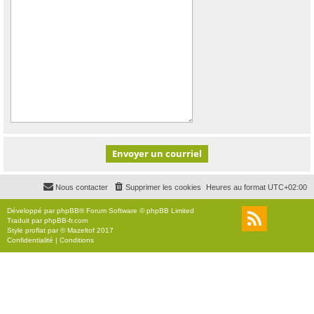
Nous contacter
Supprimer les cookies
Heures au format
UTC+02:00
Développé par
phpBB
® Forum Software © phpBB Limited
Traduit par
phpBB-fr.com
Style
proflat
par ©
Mazeltof
2017
Confidentialité
|
Conditions