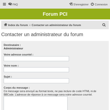
FAQ
S’enregistrer
Connexion
Forum PCI
R
Index du forum
Contacter un administrateur du forum
e
Contacter un administrateur du forum
c
h
Destinataire :
Administrateur
e
r
Votre adresse courriel :
c
Votre nom :
h
e
Sujet :
r
Corps du message :
Ce message sera envoyé au format texte, ne pas inclure de code HTML ni de
BBCode. L’adresse de réponse à ce message sera votre adresse courriel.