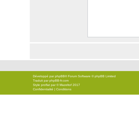
Développé par
phpBB
® Forum Software © phpBB Limited
Traduit par
phpBB-fr.com
Style
proflat
par ©
Mazeltof
2017
Confidentialité
|
Conditions