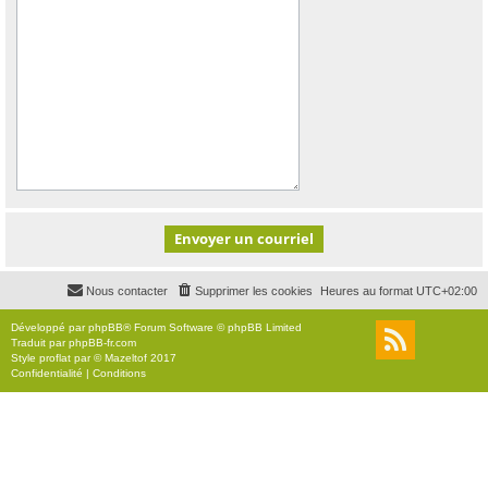
Nous contacter
Supprimer les cookies
Heures au format
UTC+02:00
Développé par
phpBB
® Forum Software © phpBB Limited
Traduit par
phpBB-fr.com
Style
proflat
par ©
Mazeltof
2017
Confidentialité
|
Conditions