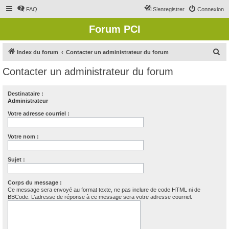
FAQ
S’enregistrer
Connexion
Forum PCI
R
Index du forum
Contacter un administrateur du forum
e
Contacter un administrateur du forum
c
h
Destinataire :
Administrateur
e
r
Votre adresse courriel :
c
Votre nom :
h
e
Sujet :
r
Corps du message :
Ce message sera envoyé au format texte, ne pas inclure de code HTML ni de
BBCode. L’adresse de réponse à ce message sera votre adresse courriel.