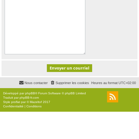
Nous contacter
Supprimer les cookies
Heures au format
UTC+02:00
Développé par
phpBB
® Forum Software © phpBB Limited
Traduit par
phpBB-fr.com
Style
proflat
par ©
Mazeltof
2017
Confidentialité
|
Conditions