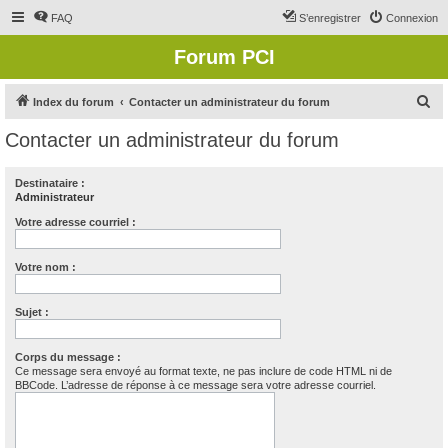
FAQ
S’enregistrer
Connexion
Forum PCI
R
Index du forum
Contacter un administrateur du forum
e
Contacter un administrateur du forum
c
h
Destinataire :
Administrateur
e
r
Votre adresse courriel :
c
Votre nom :
h
e
Sujet :
r
Corps du message :
Ce message sera envoyé au format texte, ne pas inclure de code HTML ni de
BBCode. L’adresse de réponse à ce message sera votre adresse courriel.