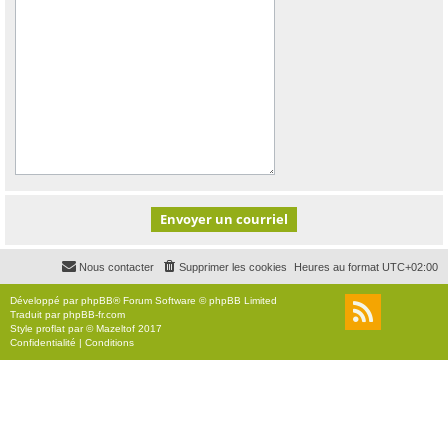
Nous contacter
Supprimer les cookies
Heures au format
UTC+02:00
Développé par
phpBB
® Forum Software © phpBB Limited
Traduit par
phpBB-fr.com
Style
proflat
par ©
Mazeltof
2017
Confidentialité
|
Conditions