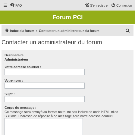
FAQ
S’enregistrer
Connexion
Forum PCI
R
Index du forum
Contacter un administrateur du forum
e
Contacter un administrateur du forum
c
h
Destinataire :
Administrateur
e
r
Votre adresse courriel :
c
Votre nom :
h
e
Sujet :
r
Corps du message :
Ce message sera envoyé au format texte, ne pas inclure de code HTML ni de
BBCode. L’adresse de réponse à ce message sera votre adresse courriel.