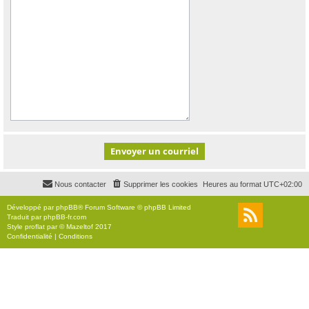
Nous contacter
Supprimer les cookies
Heures au format
UTC+02:00
Développé par
phpBB
® Forum Software © phpBB Limited
Traduit par
phpBB-fr.com
Style
proflat
par ©
Mazeltof
2017
Confidentialité
|
Conditions