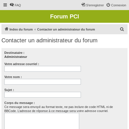
FAQ
S’enregistrer
Connexion
Forum PCI
R
Index du forum
Contacter un administrateur du forum
e
Contacter un administrateur du forum
c
h
Destinataire :
Administrateur
e
r
Votre adresse courriel :
c
Votre nom :
h
e
Sujet :
r
Corps du message :
Ce message sera envoyé au format texte, ne pas inclure de code HTML ni de
BBCode. L’adresse de réponse à ce message sera votre adresse courriel.