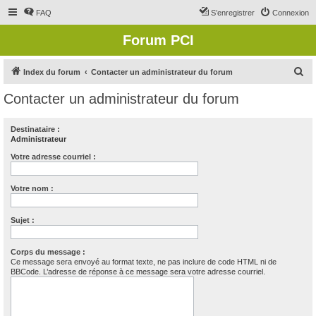
FAQ
S’enregistrer
Connexion
Forum PCI
R
Index du forum
Contacter un administrateur du forum
e
Contacter un administrateur du forum
c
h
Destinataire :
Administrateur
e
r
Votre adresse courriel :
c
Votre nom :
h
e
Sujet :
r
Corps du message :
Ce message sera envoyé au format texte, ne pas inclure de code HTML ni de
BBCode. L’adresse de réponse à ce message sera votre adresse courriel.