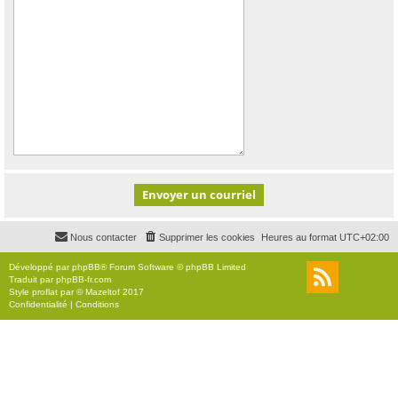
Nous contacter
Supprimer les cookies
Heures au format
UTC+02:00
Développé par
phpBB
® Forum Software © phpBB Limited
Traduit par
phpBB-fr.com
Style
proflat
par ©
Mazeltof
2017
Confidentialité
|
Conditions