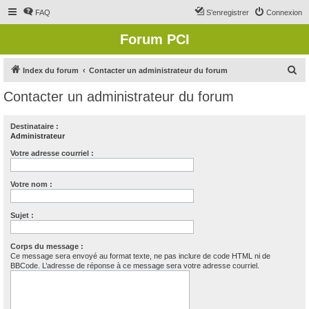
FAQ
S’enregistrer
Connexion
Forum PCI
R
Index du forum
Contacter un administrateur du forum
e
Contacter un administrateur du forum
c
h
Destinataire :
Administrateur
e
r
Votre adresse courriel :
c
Votre nom :
h
e
Sujet :
r
Corps du message :
Ce message sera envoyé au format texte, ne pas inclure de code HTML ni de
BBCode. L’adresse de réponse à ce message sera votre adresse courriel.