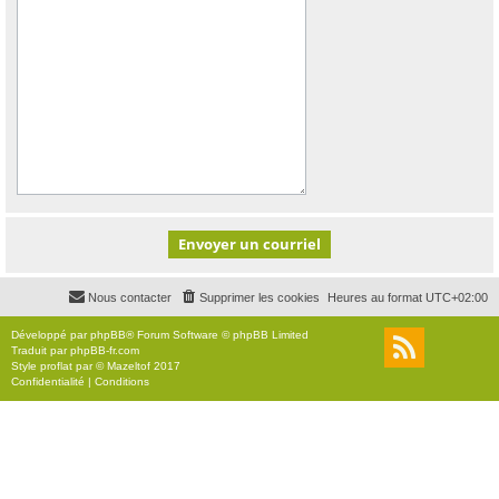
Nous contacter
Supprimer les cookies
Heures au format
UTC+02:00
Développé par
phpBB
® Forum Software © phpBB Limited
Traduit par
phpBB-fr.com
Style
proflat
par ©
Mazeltof
2017
Confidentialité
|
Conditions