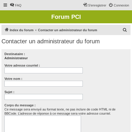
FAQ
S’enregistrer
Connexion
Forum PCI
R
Index du forum
Contacter un administrateur du forum
e
Contacter un administrateur du forum
c
h
Destinataire :
Administrateur
e
r
Votre adresse courriel :
c
Votre nom :
h
e
Sujet :
r
Corps du message :
Ce message sera envoyé au format texte, ne pas inclure de code HTML ni de
BBCode. L’adresse de réponse à ce message sera votre adresse courriel.