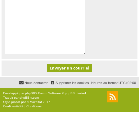
Nous contacter
Supprimer les cookies
Heures au format
UTC+02:00
Développé par
phpBB
® Forum Software © phpBB Limited
Traduit par
phpBB-fr.com
Style
proflat
par ©
Mazeltof
2017
Confidentialité
|
Conditions