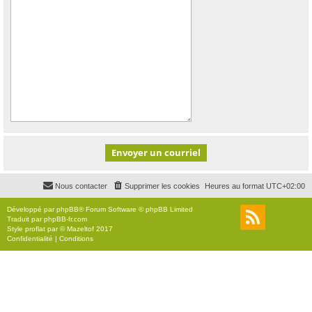
Nous contacter
Supprimer les cookies
Heures au format
UTC+02:00
Développé par
phpBB
® Forum Software © phpBB Limited
Traduit par
phpBB-fr.com
Style
proflat
par ©
Mazeltof
2017
Confidentialité
|
Conditions