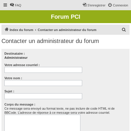
FAQ
S’enregistrer
Connexion
Forum PCI
R
Index du forum
Contacter un administrateur du forum
e
Contacter un administrateur du forum
c
h
Destinataire :
Administrateur
e
r
Votre adresse courriel :
c
Votre nom :
h
e
Sujet :
r
Corps du message :
Ce message sera envoyé au format texte, ne pas inclure de code HTML ni de
BBCode. L’adresse de réponse à ce message sera votre adresse courriel.