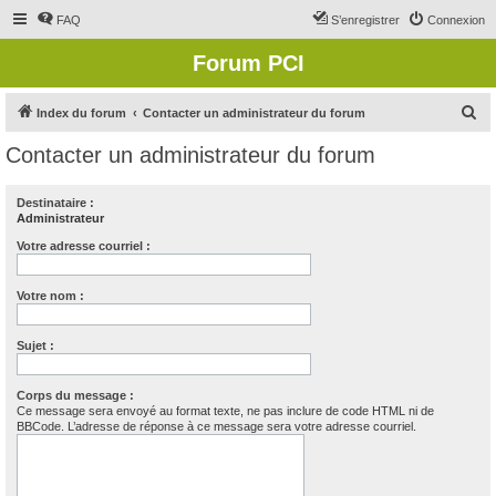
FAQ
S’enregistrer
Connexion
Forum PCI
R
Index du forum
Contacter un administrateur du forum
e
Contacter un administrateur du forum
c
h
Destinataire :
Administrateur
e
r
Votre adresse courriel :
c
Votre nom :
h
e
Sujet :
r
Corps du message :
Ce message sera envoyé au format texte, ne pas inclure de code HTML ni de
BBCode. L’adresse de réponse à ce message sera votre adresse courriel.