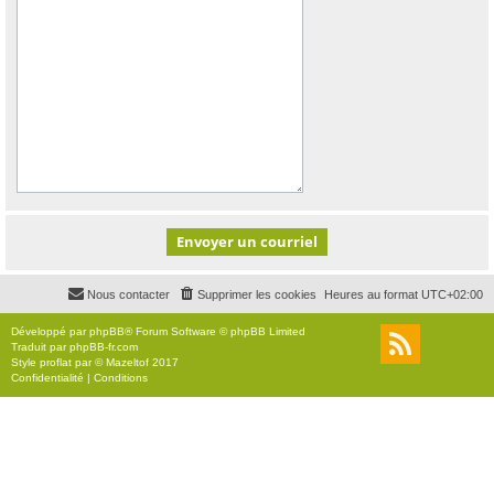
Nous contacter
Supprimer les cookies
Heures au format
UTC+02:00
Développé par
phpBB
® Forum Software © phpBB Limited
Traduit par
phpBB-fr.com
Style
proflat
par ©
Mazeltof
2017
Confidentialité
|
Conditions