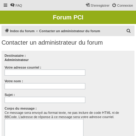
FAQ
S’enregistrer
Connexion
Forum PCI
R
Index du forum
Contacter un administrateur du forum
e
Contacter un administrateur du forum
c
h
Destinataire :
Administrateur
e
r
Votre adresse courriel :
c
Votre nom :
h
e
Sujet :
r
Corps du message :
Ce message sera envoyé au format texte, ne pas inclure de code HTML ni de
BBCode. L’adresse de réponse à ce message sera votre adresse courriel.