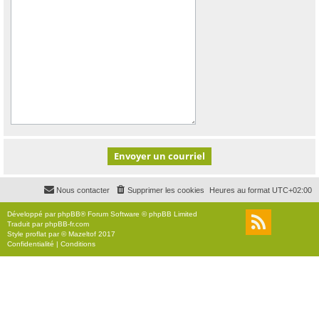
Nous contacter
Supprimer les cookies
Heures au format
UTC+02:00
Développé par
phpBB
® Forum Software © phpBB Limited
Traduit par
phpBB-fr.com
Style
proflat
par ©
Mazeltof
2017
Confidentialité
|
Conditions