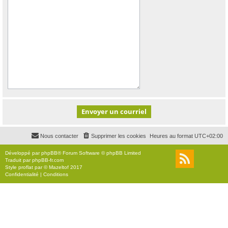
Nous contacter
Supprimer les cookies
Heures au format
UTC+02:00
Développé par
phpBB
® Forum Software © phpBB Limited
Traduit par
phpBB-fr.com
Style
proflat
par ©
Mazeltof
2017
Confidentialité
|
Conditions