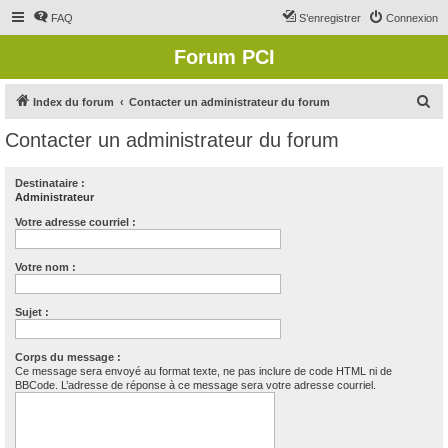
FAQ
S’enregistrer
Connexion
Forum PCI
R
Index du forum
Contacter un administrateur du forum
e
Contacter un administrateur du forum
c
h
Destinataire :
Administrateur
e
r
Votre adresse courriel :
c
Votre nom :
h
e
Sujet :
r
Corps du message :
Ce message sera envoyé au format texte, ne pas inclure de code HTML ni de
BBCode. L’adresse de réponse à ce message sera votre adresse courriel.