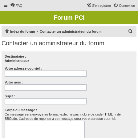
FAQ
S’enregistrer
Connexion
Forum PCI
R
Index du forum
Contacter un administrateur du forum
e
Contacter un administrateur du forum
c
h
Destinataire :
Administrateur
e
r
Votre adresse courriel :
c
Votre nom :
h
e
Sujet :
r
Corps du message :
Ce message sera envoyé au format texte, ne pas inclure de code HTML ni de
BBCode. L’adresse de réponse à ce message sera votre adresse courriel.