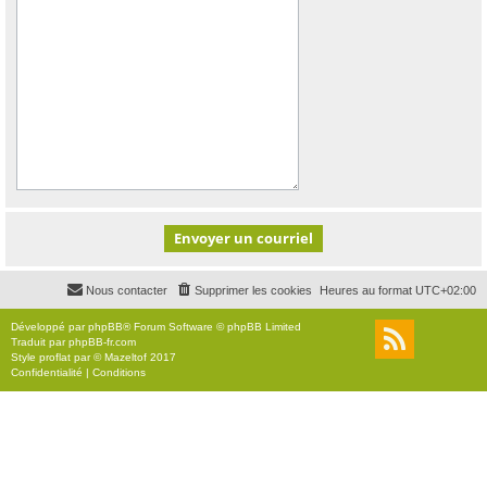
Nous contacter
Supprimer les cookies
Heures au format
UTC+02:00
Développé par
phpBB
® Forum Software © phpBB Limited
Traduit par
phpBB-fr.com
Style
proflat
par ©
Mazeltof
2017
Confidentialité
|
Conditions