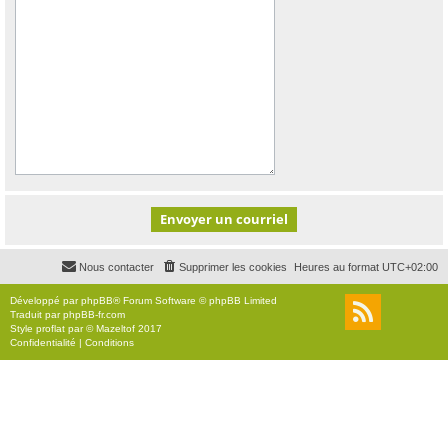
Nous contacter
Supprimer les cookies
Heures au format
UTC+02:00
Développé par
phpBB
® Forum Software © phpBB Limited
Traduit par
phpBB-fr.com
Style
proflat
par ©
Mazeltof
2017
Confidentialité
|
Conditions