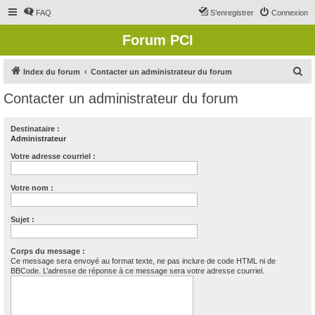
FAQ
S’enregistrer
Connexion
Forum PCI
R
Index du forum
Contacter un administrateur du forum
e
Contacter un administrateur du forum
c
h
Destinataire :
Administrateur
e
r
Votre adresse courriel :
c
Votre nom :
h
e
Sujet :
r
Corps du message :
Ce message sera envoyé au format texte, ne pas inclure de code HTML ni de
BBCode. L’adresse de réponse à ce message sera votre adresse courriel.