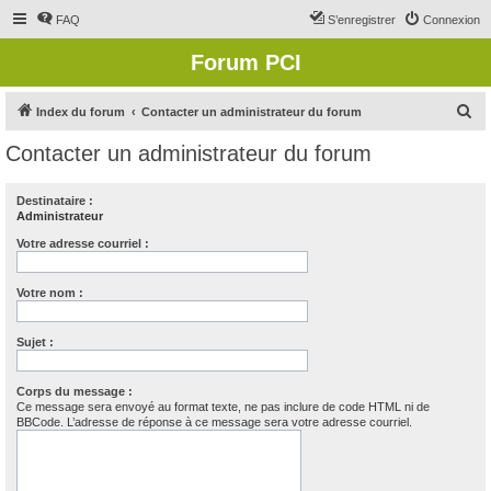
FAQ
S’enregistrer
Connexion
Forum PCI
R
Index du forum
Contacter un administrateur du forum
e
Contacter un administrateur du forum
c
h
Destinataire :
Administrateur
e
r
Votre adresse courriel :
c
Votre nom :
h
e
Sujet :
r
Corps du message :
Ce message sera envoyé au format texte, ne pas inclure de code HTML ni de
BBCode. L’adresse de réponse à ce message sera votre adresse courriel.