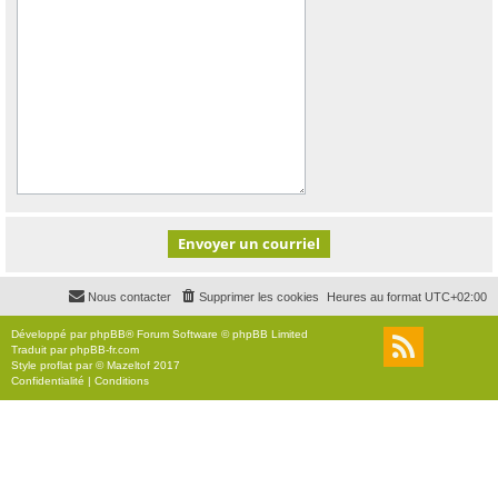
Nous contacter
Supprimer les cookies
Heures au format
UTC+02:00
Développé par
phpBB
® Forum Software © phpBB Limited
Traduit par
phpBB-fr.com
Style
proflat
par ©
Mazeltof
2017
Confidentialité
|
Conditions