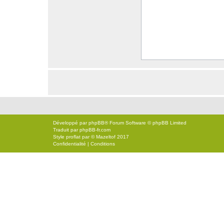
Développé par
phpBB
® Forum Software © phpBB Limited
Traduit par
phpBB-fr.com
Style
proflat
par ©
Mazeltof
2017
Confidentialité
|
Conditions