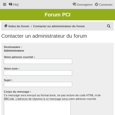
FAQ
S’enregistrer
Connexion
Forum PCI
R
Index du forum
Contacter un administrateur du forum
e
Contacter un administrateur du forum
c
h
Destinataire :
Administrateur
e
r
Votre adresse courriel :
c
Votre nom :
h
e
Sujet :
r
Corps du message :
Ce message sera envoyé au format texte, ne pas inclure de code HTML ni de
BBCode. L’adresse de réponse à ce message sera votre adresse courriel.