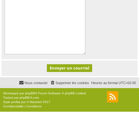
Nous contacter
Supprimer les cookies
Heures au format
UTC+02:00
Développé par
phpBB
® Forum Software © phpBB Limited
Traduit par
phpBB-fr.com
Style
proflat
par ©
Mazeltof
2017
Confidentialité
|
Conditions