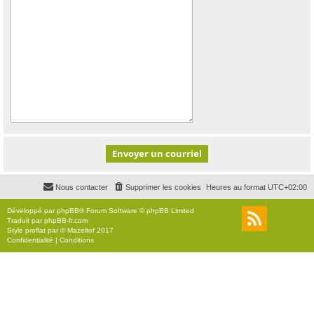
Nous contacter
Supprimer les cookies
Heures au format
UTC+02:00
Développé par
phpBB
® Forum Software © phpBB Limited
Traduit par
phpBB-fr.com
Style
proflat
par ©
Mazeltof
2017
Confidentialité
|
Conditions