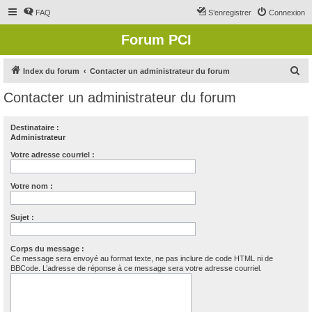
FAQ
S’enregistrer
Connexion
Forum PCI
R
Index du forum
Contacter un administrateur du forum
e
Contacter un administrateur du forum
c
h
Destinataire :
Administrateur
e
r
Votre adresse courriel :
c
Votre nom :
h
e
Sujet :
r
Corps du message :
Ce message sera envoyé au format texte, ne pas inclure de code HTML ni de
BBCode. L’adresse de réponse à ce message sera votre adresse courriel.