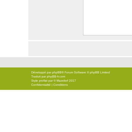
Développé par
phpBB
® Forum Software © phpBB Limited
Traduit par
phpBB-fr.com
Style
proflat
par ©
Mazeltof
2017
Confidentialité
|
Conditions