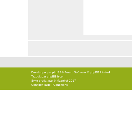
Développé par
phpBB
® Forum Software © phpBB Limited
Traduit par
phpBB-fr.com
Style
proflat
par ©
Mazeltof
2017
Confidentialité
|
Conditions