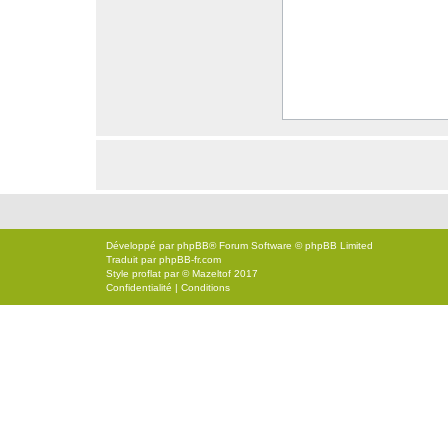
Développé par
phpBB
® Forum Software © phpBB Limited
Traduit par
phpBB-fr.com
Style
proflat
par ©
Mazeltof
2017
Confidentialité
|
Conditions