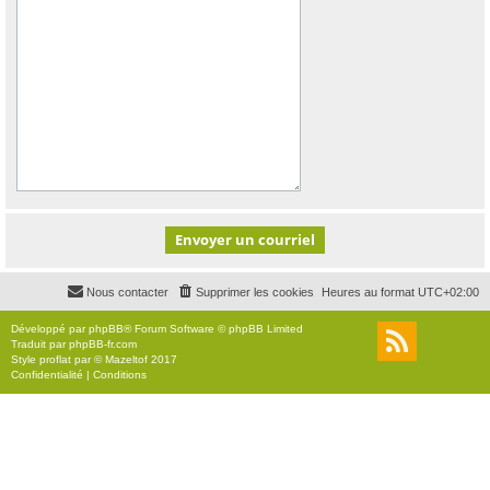
Nous contacter
Supprimer les cookies
Heures au format
UTC+02:00
Développé par
phpBB
® Forum Software © phpBB Limited
Traduit par
phpBB-fr.com
Style
proflat
par ©
Mazeltof
2017
Confidentialité
|
Conditions