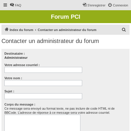
FAQ
S’enregistrer
Connexion
Forum PCI
R
Index du forum
Contacter un administrateur du forum
e
Contacter un administrateur du forum
c
h
Destinataire :
Administrateur
e
r
Votre adresse courriel :
c
Votre nom :
h
e
Sujet :
r
Corps du message :
Ce message sera envoyé au format texte, ne pas inclure de code HTML ni de
BBCode. L’adresse de réponse à ce message sera votre adresse courriel.