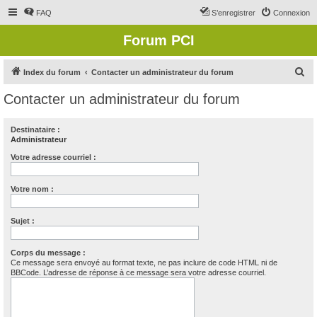
FAQ
S’enregistrer
Connexion
Forum PCI
R
Index du forum
Contacter un administrateur du forum
e
Contacter un administrateur du forum
c
h
Destinataire :
Administrateur
e
r
Votre adresse courriel :
c
Votre nom :
h
e
Sujet :
r
Corps du message :
Ce message sera envoyé au format texte, ne pas inclure de code HTML ni de
BBCode. L’adresse de réponse à ce message sera votre adresse courriel.