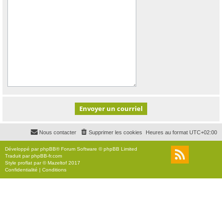
Nous contacter
Supprimer les cookies
Heures au format
UTC+02:00
Développé par
phpBB
® Forum Software © phpBB Limited
Traduit par
phpBB-fr.com
Style
proflat
par ©
Mazeltof
2017
Confidentialité
|
Conditions