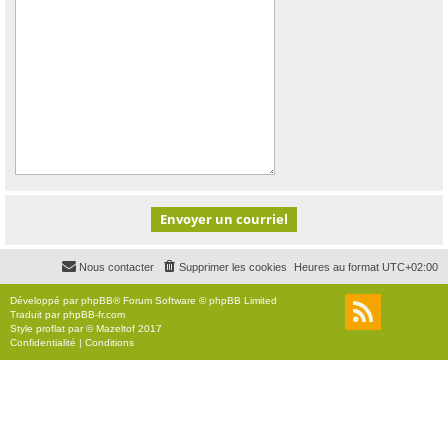
Nous contacter
Supprimer les cookies
Heures au format
UTC+02:00
Développé par
phpBB
® Forum Software © phpBB Limited
Traduit par
phpBB-fr.com
Style
proflat
par ©
Mazeltof
2017
Confidentialité
|
Conditions