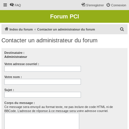
FAQ
S’enregistrer
Connexion
Forum PCI
R
Index du forum
Contacter un administrateur du forum
e
Contacter un administrateur du forum
c
h
Destinataire :
Administrateur
e
r
Votre adresse courriel :
c
Votre nom :
h
e
Sujet :
r
Corps du message :
Ce message sera envoyé au format texte, ne pas inclure de code HTML ni de
BBCode. L’adresse de réponse à ce message sera votre adresse courriel.