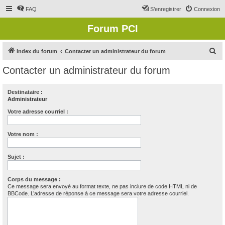
FAQ
S’enregistrer
Connexion
Forum PCI
R
Index du forum
Contacter un administrateur du forum
e
Contacter un administrateur du forum
c
h
Destinataire :
Administrateur
e
r
Votre adresse courriel :
c
Votre nom :
h
e
Sujet :
r
Corps du message :
Ce message sera envoyé au format texte, ne pas inclure de code HTML ni de
BBCode. L’adresse de réponse à ce message sera votre adresse courriel.