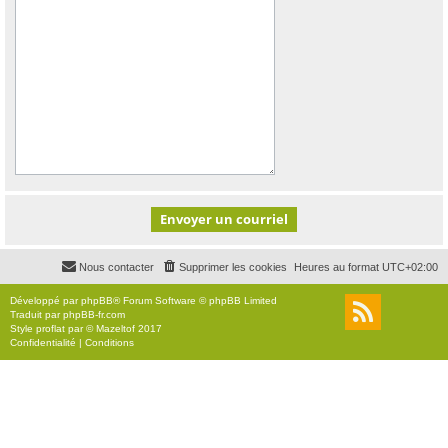
Nous contacter
Supprimer les cookies
Heures au format
UTC+02:00
Développé par
phpBB
® Forum Software © phpBB Limited
Traduit par
phpBB-fr.com
Style
proflat
par ©
Mazeltof
2017
Confidentialité
|
Conditions