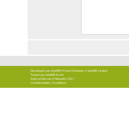
Développé par
phpBB
® Forum Software © phpBB Limited
Traduit par
phpBB-fr.com
Style
proflat
par ©
Mazeltof
2017
Confidentialité
|
Conditions