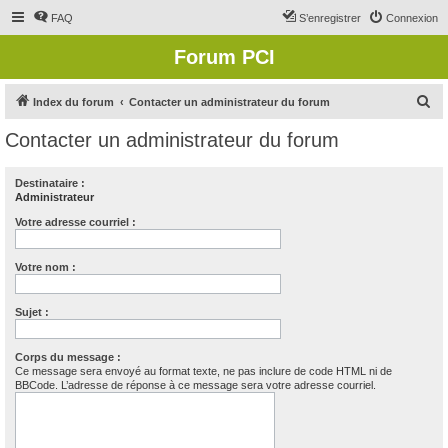
FAQ
S’enregistrer
Connexion
Forum PCI
R
Index du forum
Contacter un administrateur du forum
e
Contacter un administrateur du forum
c
h
Destinataire :
Administrateur
e
r
Votre adresse courriel :
c
Votre nom :
h
e
Sujet :
r
Corps du message :
Ce message sera envoyé au format texte, ne pas inclure de code HTML ni de
BBCode. L’adresse de réponse à ce message sera votre adresse courriel.