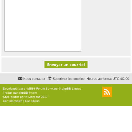
Nous contacter
Supprimer les cookies
Heures au format
UTC+02:00
Développé par
phpBB
® Forum Software © phpBB Limited
Traduit par
phpBB-fr.com
Style
proflat
par ©
Mazeltof
2017
Confidentialité
|
Conditions